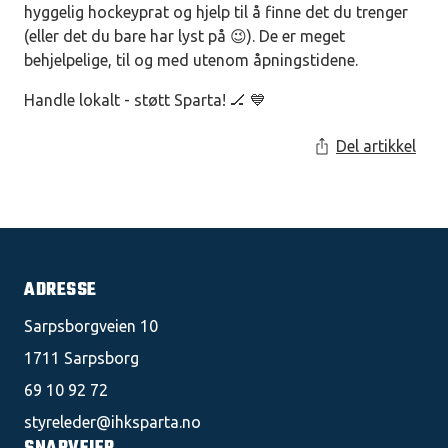
hyggelig hockeyprat og hjelp til å finne det du trenger
(eller det du bare har lyst på 😉). De er meget
behjelpelige, til og med utenom åpningstidene.
Handle lokalt - støtt Sparta! 🏒 💙
Del artikkel
ADRESSE
Sarpsborgveien 10
1711 Sarpsborg
69 10 92 72
styreleder@ihksparta.no